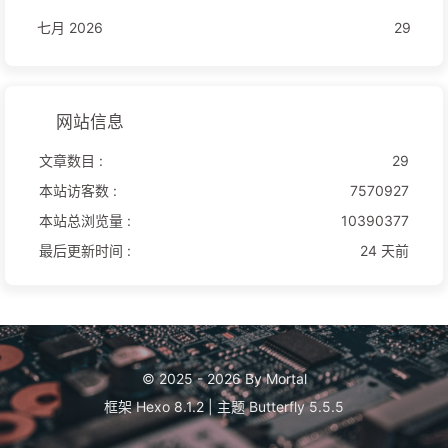
七月 2026
29
网站信息
文章数目 :
29
本站访客数 :
7570927
本站总浏览量 :
10390377
最后更新时间 :
24 天前
© 2025 - 2026 By Mortal
框架
Hexo 8.1.2
|
主题
Butterfly 5.5.5